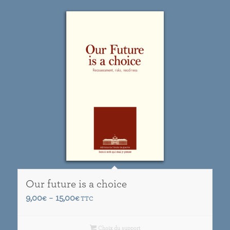
Our future is a choice
Plage
9,00
15,00
€
–
€
TTC
de
prix :
Choix du support