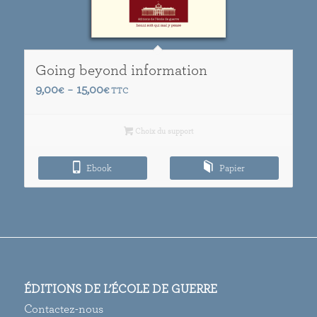
Going beyond information
Plage
9,00
15,00
€
–
€
TTC
de
prix :
Choix du support
9,00€
à
Ebook
Papier
15,00€
ÉDITIONS DE L’ÉCOLE DE GUERRE
Contactez-nous