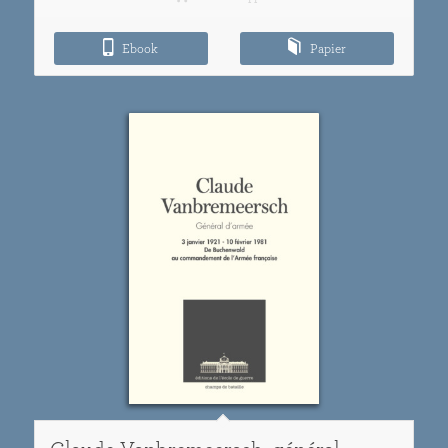
9,00€
à
Ebook
Papier
15,00€