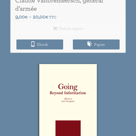
Claude Vanbremeersch, général
d’armée
Plage
9,00
20,00
€
–
€
TTC
de
Choix du support
prix :
9,00€
Ebook
à
Papier
20,00€