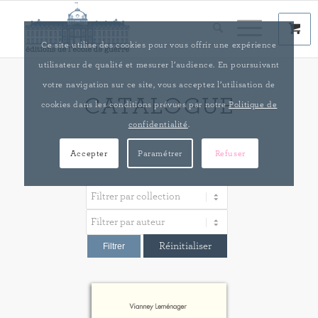
Ce site utilise des cookies pour vous offrir une expérience
utilisateur de qualité et mesurer l’audience. En poursuivant
votre navigation sur ce site, vous acceptez l’utilisation de
CATALOGUE
cookies dans les conditions prévues par notre
Politique de
confidentialité
.
Accepter
Paramétrer
Refuser
Réinitialiser