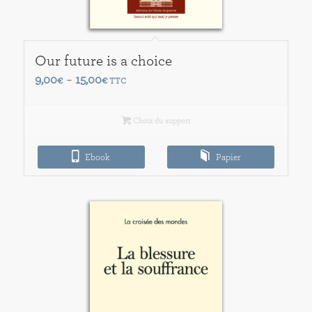
Our future is a choice
Plage
9,00
15,00
€
–
€
TTC
de
prix :
Choix du support
9,00€
à
Ebook
Papier
15,00€