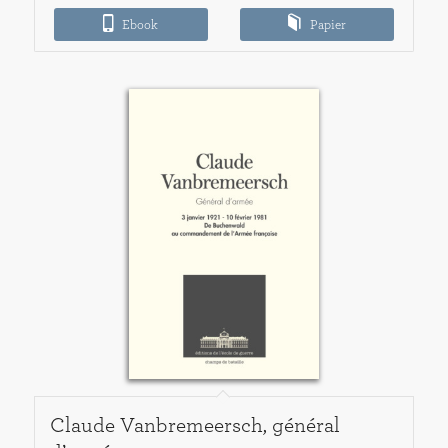
9,00€
Ebook
à
Papier
15,00€
Claude Vanbremeersch, général