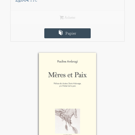
15,00
€
TTC
Acheter
Papier