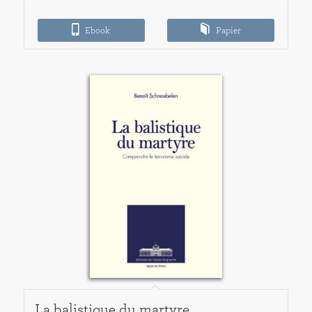
9,00€
Ebook
à
Papier
25,00€
La balistique du martyre