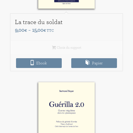
La trace du soldat
Plage
9,00
15,00
€
–
€
TTC
de
prix :
Choix du support
9,00€
à
Ebook
Papier
15,00€