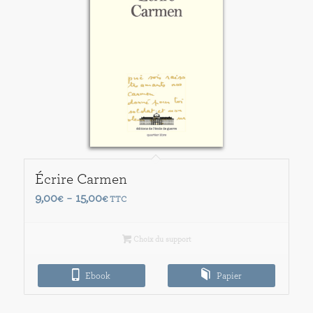
Écrire Carmen
Plage
9,00
15,00
€
–
€
TTC
de
prix :
Choix du support
9,00€
à
Ebook
Papier
15,00€