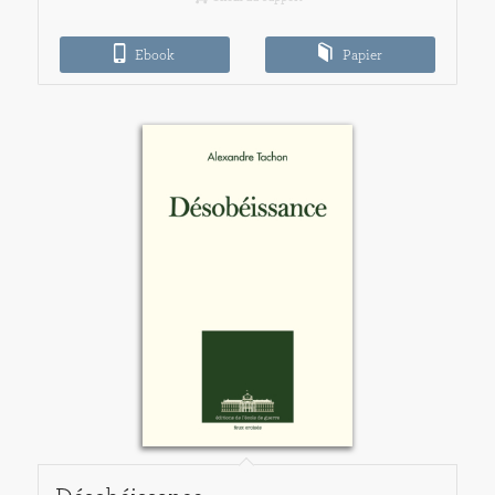
9,00€
à
Ebook
Papier
20,00€