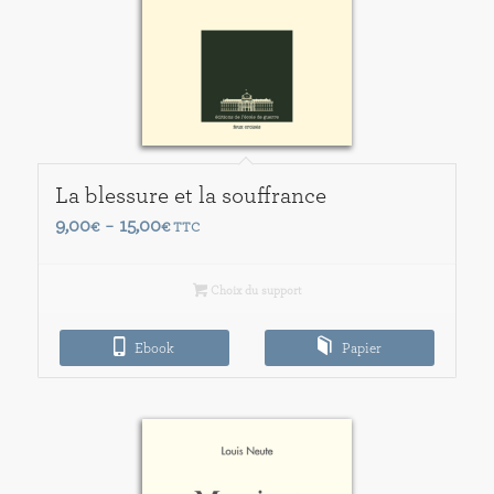
La blessure et la souffrance
Plage
9,00
15,00
€
–
€
TTC
de
prix :
Choix du support
9,00€
à
Ebook
Papier
15,00€