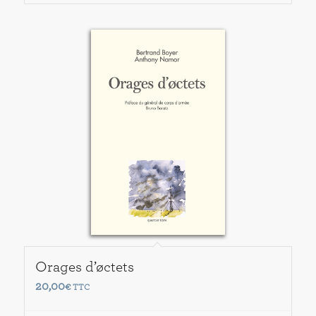
Orages d’øctets
20,00
€
TTC