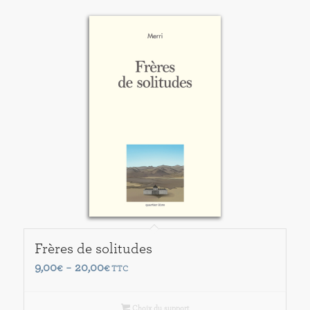
Frères de solitudes
Plage
9,00
20,00
€
–
€
TTC
de
prix :
Choix du support