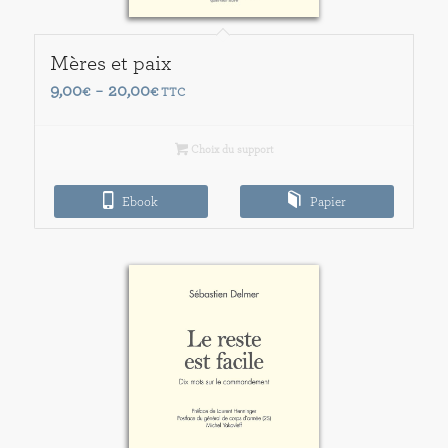
Mères et paix
Plage
9,00
20,00
€
–
€
TTC
de
prix :
Choix du support
9,00€
à
Ebook
Papier
20,00€