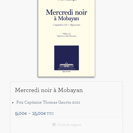
Mercredi noir à Mobayan
Prix Capitaine Thomas Gauvin 2021
Plage
9,00
15,00
€
–
€
TTC
de
Choix du support
prix :