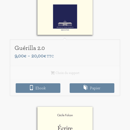
Guérilla 2.0
Plage
9,00
20,00
€
–
€
TTC
de
prix :
Choix du support
9,00€
à
Ebook
Papier
20,00€