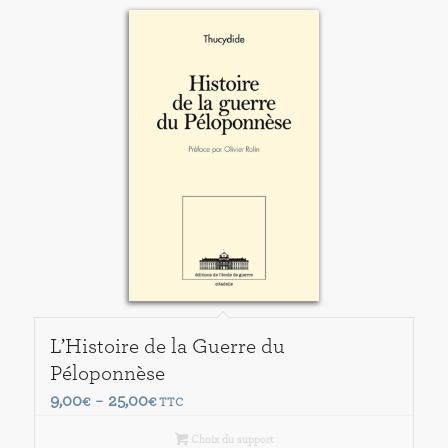
L’Histoire de la Guerre du
Péloponnèse
Plage
9,00
25,00
€
–
€
TTC
de
Choix du support
prix :