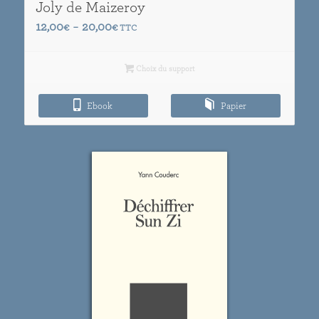
Joly de Maizeroy
Plage
12,00
20,00
€
–
€
TTC
de
prix :
Choix du support
12,00€
à
Ebook
Papier
20,00€