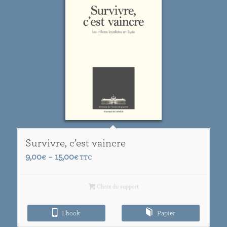
Survivre, c’est vaincre
Plage
9,00
15,00
€
–
€
TTC
de
prix :
Choix du support
9,00€
à
Ebook
Papier
15,00€