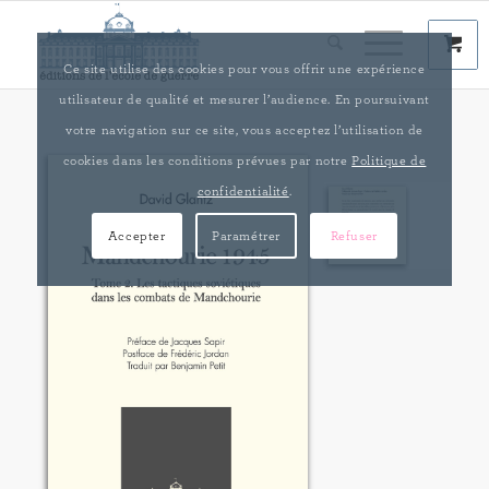
Ce site utilise des cookies pour vous offrir une expérience
utilisateur de qualité et mesurer l’audience. En poursuivant
votre navigation sur ce site, vous acceptez l’utilisation de
cookies dans les conditions prévues par notre
Politique de
confidentialité
.
Accepter
Paramétrer
Refuser