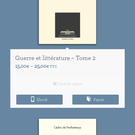
Guerre et littérature – Tome 2
Plage
15,00
25,00
€
–
€
TTC
de
prix :
Choix du support
15,00€
à
Ebook
Papier
25,00€