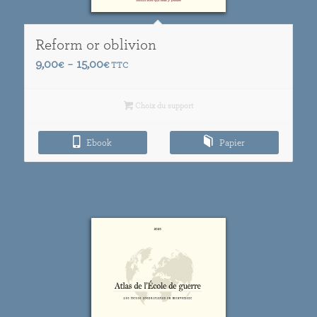
Reform or oblivion
Plage
9,00
15,00
€
–
€
TTC
de
prix :
Choix du support
9,00€
à
Ebook
Papier
15,00€