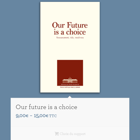
Our future is a choice
Plage
9,00
15,00
€
–
€
TTC
de
prix :
Choix du support
9,00€