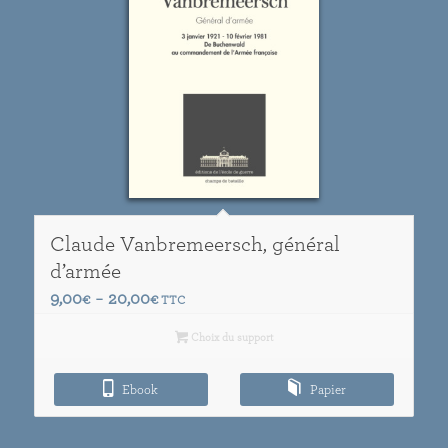
Claude Vanbremeersch, général
d’armée
Plage
9,00
20,00
€
–
€
TTC
de
Choix du support
prix :
9,00€
Ebook
à
Papier
20,00€