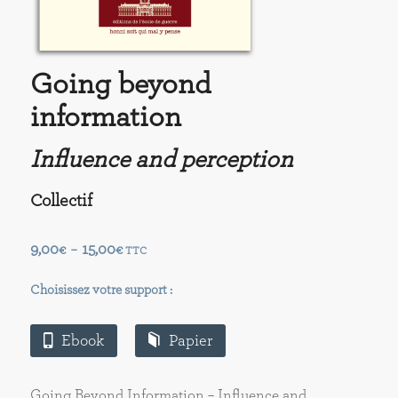
Going beyond
information
Influence and perception
Collectif
Plage
9,00
15,00
€
–
€
TTC
de
prix :
Choisissez votre support :
9,00€
à
Ebook
Papier
15,00€
Going Beyond Information – Influence and