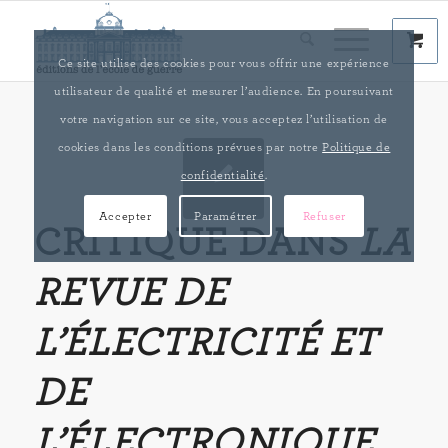
Ce site utilise des cookies pour vous offrir une expérience
utilisateur de qualité et mesurer l’audience. En poursuivant
votre navigation sur ce site, vous acceptez l’utilisation de
cookies dans les conditions prévues par notre
Politique de
confidentialité
.
Accepter
Paramétrer
Refuser
CRITIQUE DANS
LA
REVUE DE
L’ÉLECTRICITÉ ET
DE
L’ÉLECTRONIQUE
,