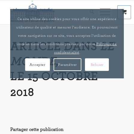
Ce site utilise des cookies pour vous offrir une expérience
utilisateur de qualité et mesurer l’audience. En poursuivant
votre navigation sur ce site, vous acceptez l’utilisation de
ARTICLE DANS
LE
cookies dans les conditions prévues par notre
Politique de
confidentialité
.
MONDE
,
Accepter
Paramétrer
Refuser
LE 15 OCTOBRE
2018
Partager cette publication