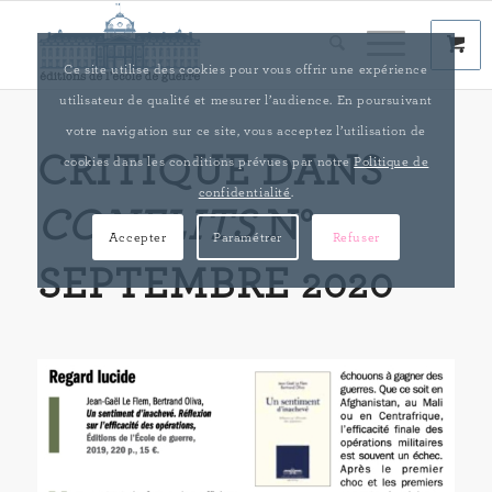
Ce site utilise des cookies pour vous offrir une expérience
utilisateur de qualité et mesurer l’audience. En poursuivant
votre navigation sur ce site, vous acceptez l’utilisation de
CRITIQUE DANS
cookies dans les conditions prévues par notre
Politique de
confidentialité
.
CONFLITS
N°29,
Accepter
Paramétrer
Refuser
SEPTEMBRE 2020