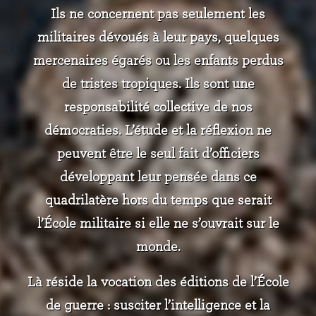
Ils ne concernent pas seulement les
militaires dévoués à leur pays, quelques
mercenaires égarés ou les enfants perdus
de tristes tropiques. Ils sont une
responsabilité collective de nos
démocraties. L’étude et la réflexion ne
peuvent être le seul fait d’officiers
développant leur pensée dans ce
quadrilatère hors du temps que serait
l’École militaire si elle ne s’ouvrait sur le
monde.
Là réside la vocation des éditions de l’École
de guerre : susciter l’intelligence et la