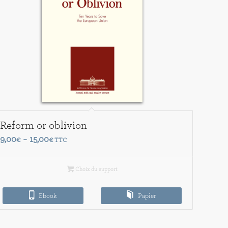
Reform or oblivion
Plage
9,00
15,00
€
–
€
TTC
de
prix :
Choix du support
9,00€
à
Ebook
Papier
15,00€