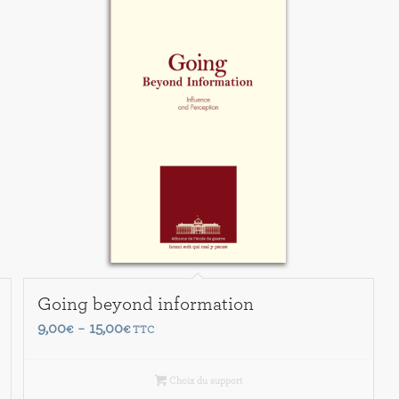
Going beyond information
Plage
9,00
15,00
€
–
€
TTC
de
prix :
Choix du support
9,00€