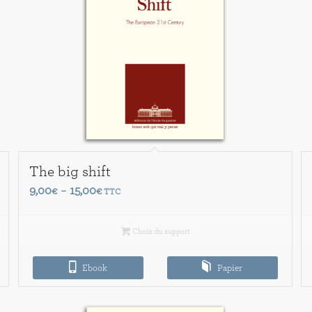
The big shift
Plage
9,00
15,00
€
–
€
TTC
de
prix :
Choix du support
9,00€
à
Ebook
Papier
15,00€