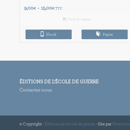
Plage
9,00
15,00
€
–
€
TTC
de
Choix du support
prix :
9,00€
Ebook
à
Papier
15,00€
ÉDITIONS DE L’ÉCOLE DE GUERRE
Contactez-nous
© Copyright -
Éditions de l'école de guerre
- Site par
Nostrom