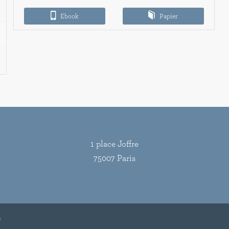
à
Ebook
Papier
15,00€
1 place Joffre
75007 Paris
o