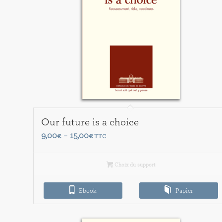
Our future is a choice
Plage
9,00
15,00
€
–
€
TTC
de
prix :
Choix du support
9,00€
à
Ebook
Papier
15,00€