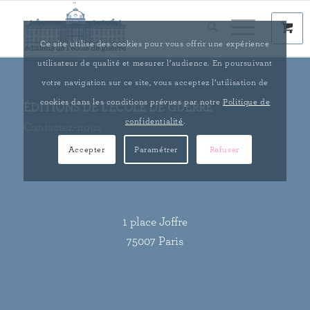
Ce site utilise des cookies pour vous offrir une expérience
utilisateur de qualité et mesurer l’audience. En poursuivant
votre navigation sur ce site, vous acceptez l’utilisation de
cookies dans les conditions prévues par notre
Politique de
ÉDITIONS DE L’ÉCOLE DE GUERRE
confidentialité
.
Contactez-nous
Accepter
Paramétrer
Refuser
1 place Joffre
75007 Paris