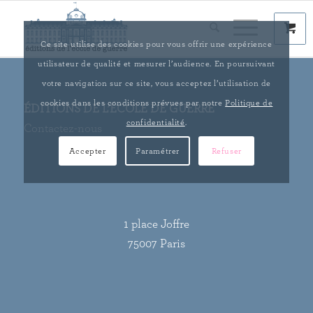
Ce site utilise des cookies pour vous offrir une expérience
utilisateur de qualité et mesurer l’audience. En poursuivant
votre navigation sur ce site, vous acceptez l’utilisation de
cookies dans les conditions prévues par notre
Politique de
ÉDITIONS DE L’ÉCOLE DE GUERRE
confidentialité
.
Contactez-nous
Accepter
Paramétrer
Refuser
1 place Joffre
75007 Paris