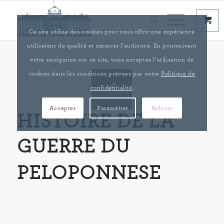
Ce site utilise des cookies pour vous offrir une expérience
utilisateur de qualité et mesurer l’audience. En poursuivant
votre navigation sur ce site, vous acceptez l’utilisation de
cookies dans les conditions prévues par notre
Politique de
confidentialité
.
Accepter
Paramétrer
Refuser
HISTOIRE DE LA
GUERRE DU
PELOPONNESE