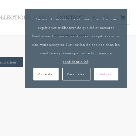
LLECTIONS
FAQ
CONTACT
Ce site utilise des cookies pour vous offrir une
expérience utilisateur de qualité et mesurer
l’audience. En poursuivant votre navigation sur ce
site, vous acceptez l’utilisation de cookies dans les
conditions prévues par notre
Politique de
confidentialité
.
nitialiser
Accepter
Paramétrer
Refuser