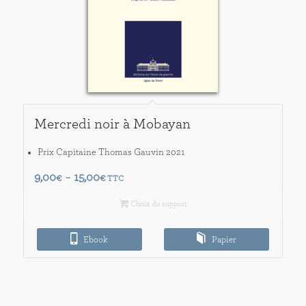
Mercredi noir à Mobayan
Prix Capitaine Thomas Gauvin 2021
Plage
9,00
15,00
€
–
€
TTC
de
Choix du support
prix :
9,00€
Ebook
à
Papier
15,00€