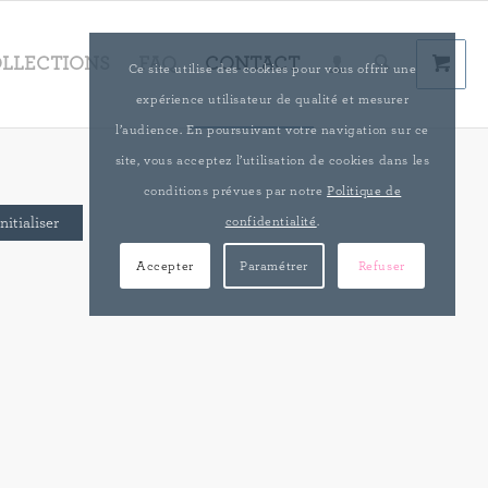
LLECTIONS
FAQ
CONTACT
Ce site utilise des cookies pour vous offrir une
expérience utilisateur de qualité et mesurer
l’audience. En poursuivant votre navigation sur ce
site, vous acceptez l’utilisation de cookies dans les
conditions prévues par notre
Politique de
confidentialité
.
nitialiser
Accepter
Paramétrer
Refuser