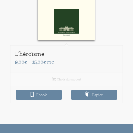
L’héroïsme
Plage
9,00
15,00
€
–
€
TTC
de
prix :
Choix du support
9,00€
à
Ebook
Papier
15,00€