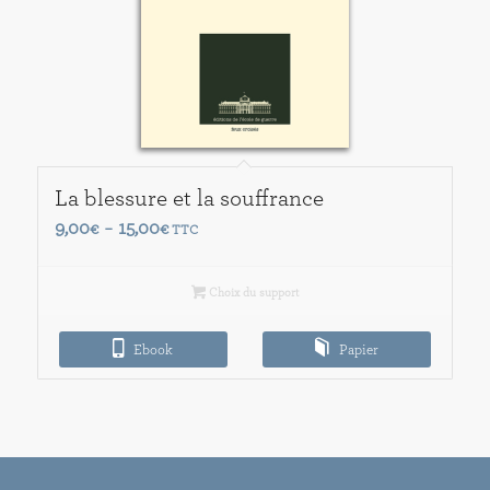
La blessure et la souffrance
Plage
9,00
15,00
€
–
€
TTC
de
prix :
Choix du support
9,00€
à
Ebook
Papier
15,00€