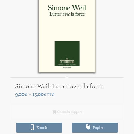
Simone Weil. Lutter
avec
la force
Plage
9,00
15,00
€
–
€
TTC
de
prix :
Choix du support
9,00€
à
Ebook
Papier
15,00€