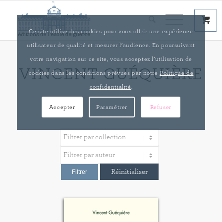
Ce site utilise des cookies pour vous offrir une expérience
utilisateur de qualité et mesurer l’audience. En poursuivant
votre navigation sur ce site, vous acceptez l’utilisation de
VINCENT GUÉQUIÈRE
cookies dans les conditions prévues par notre
Politique de
confidentialité
.
Accepter
Paramétrer
Refuser
Réinitialiser