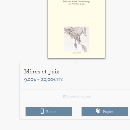
Mères et paix
Plage
9,00
20,00
€
–
€
TTC
de
prix :
Choix du support
9,00€
à
Ebook
Papier
20,00€