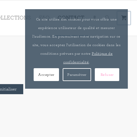
LLECTIONS
FAQ
CONTACT
Ce site utilise des cookies pour vous offrir une
expérience utilisateur de qualité et mesurer
l’audience. En poursuivant votre navigation sur ce
site, vous acceptez l’utilisation de cookies dans les
conditions prévues par notre
Politique de
confidentialité
.
Accepter
Paramétrer
Refuser
nitialiser