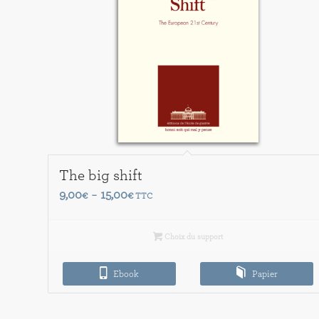
The big shift
Plage
9,00
15,00
€
–
€
TTC
de
prix :
Choix du support
9,00€
à
Ebook
Papier
15,00€