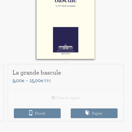
La grande bascule
Plage
9,00
15,00
€
–
€
TTC
de
prix :
Choix du support
9,00€
à
Ebook
Papier
15,00€