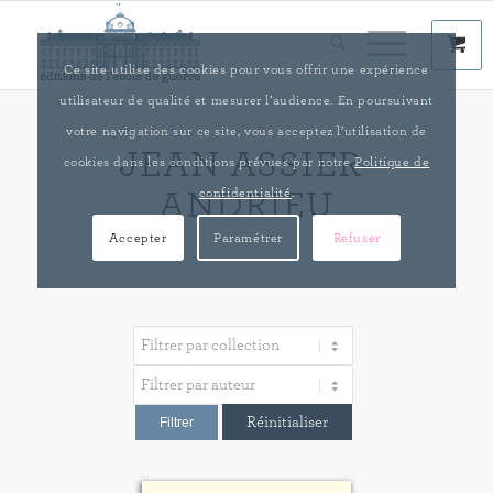
Ce site utilise des cookies pour vous offrir une expérience
utilisateur de qualité et mesurer l’audience. En poursuivant
votre navigation sur ce site, vous acceptez l’utilisation de
JEAN ASSIER-
cookies dans les conditions prévues par notre
Politique de
confidentialité
.
ANDRIEU
Accepter
Paramétrer
Refuser
Réinitialiser