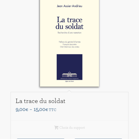
La trace du soldat
Plage
9,00
15,00
€
–
€
TTC
de
prix :
Choix du support
9,00€
à