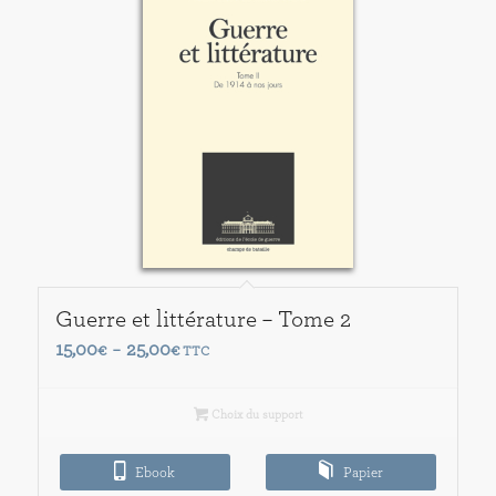
Guerre et littérature – Tome 2
Plage
15,00
25,00
€
–
€
TTC
de
prix :
Choix du support
15,00€
à
Ebook
Papier
25,00€