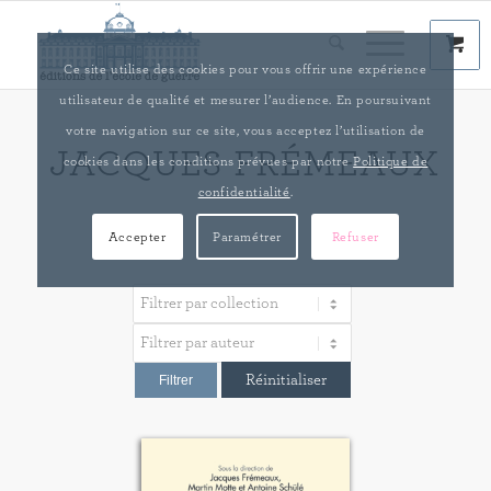
Ce site utilise des cookies pour vous offrir une expérience
utilisateur de qualité et mesurer l’audience. En poursuivant
votre navigation sur ce site, vous acceptez l’utilisation de
JACQUES FRÉMEAUX
cookies dans les conditions prévues par notre
Politique de
confidentialité
.
Accepter
Paramétrer
Refuser
Réinitialiser