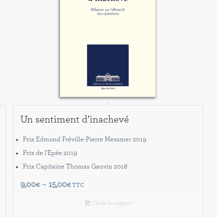
Un sentiment d’inachevé
Prix Edmond Fréville-Pierre Messmer 2019
Prix de l'Epée 2019
Prix Capitaine Thomas Gauvin 2018
Plage
9,00
15,00
€
–
€
TTC
de
Choix du support
prix :