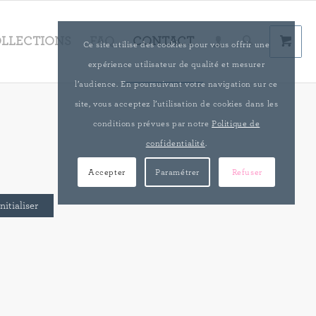
LLECTIONS
FAQ
CONTACT
Ce site utilise des cookies pour vous offrir une
expérience utilisateur de qualité et mesurer
l’audience. En poursuivant votre navigation sur ce
site, vous acceptez l’utilisation de cookies dans les
conditions prévues par notre
Politique de
confidentialité
.
Accepter
Paramétrer
Refuser
nitialiser