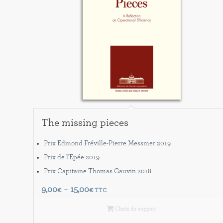
The missing pieces
Prix Edmond Fréville-Pierre Messmer 2019
Prix de l'Epée 2019
Prix Capitaine Thomas Gauvin 2018
Plage
9,00
15,00
€
–
€
TTC
de
Choix du support
prix :