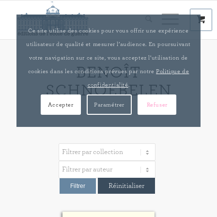
Ce site utilise des cookies pour vous offrir une expérience
utilisateur de qualité et mesurer l’audience. En poursuivant
votre navigation sur ce site, vous acceptez l’utilisation de
BENOÎT
cookies dans les conditions prévues par notre
Politique de
confidentialité
.
SCHNOEBELEN
Accepter
Paramétrer
Refuser
Réinitialiser