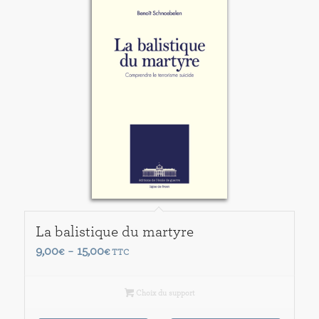
La balistique du martyre
Plage
9,00
15,00
€
–
€
TTC
de
prix :
Choix du support
9,00€
à