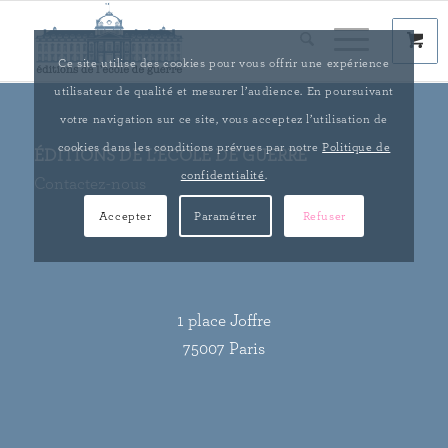
Ce site utilise des cookies pour vous offrir une expérience
utilisateur de qualité et mesurer l’audience. En poursuivant
votre navigation sur ce site, vous acceptez l’utilisation de
cookies dans les conditions prévues par notre
Politique de
ÉDITIONS DE L’ÉCOLE DE GUERRE
confidentialité
.
Contactez-nous
Accepter
Paramétrer
Refuser
1 place Joffre
75007 Paris