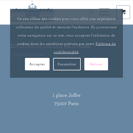
Ce site utilise des cookies pour vous offrir une expérience
utilisateur de qualité et mesurer l’audience. En poursuivant
votre navigation sur ce site, vous acceptez l’utilisation de
cookies dans les conditions prévues par notre
Politique de
ÉDITIONS DE L’ÉCOLE DE GUERRE
confidentialité
.
Contactez-nous
Accepter
Paramétrer
Refuser
1 place Joffre
75007 Paris